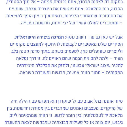
במקום רק לצפות מבחוץ, אתם נכנסים פנימה – אל תוך הסטודיו,
הסדנה, בית המלאכה. אתם פוגשים את היוצרים עצמם, שומעים
את הסיפורים שמאחורי היצירות, רואים איך רעיון הופך למציאות
– ומתחברים לעולם עשיר של יצירתיות, חדשנות ועשייה.
אבל יש כאן גם ערך חשוב נוסף:
תמיכה ביצירה הישראלית
.
הסיורים שלנו מאפשרים לקבוצות להיחשף למעצבים מקומיים
וליוצרים שפועלים כאן, לפעמים בשקט, בתוך סדנה קטנה בלב
העיר – ולתת להם את הבמה שהם ראויים לה. זו דרך נפלאה
להכיר עיצוב ישראלי עכשווי, ולחזק את הכלכלה היצירתית
המקומית – מתוך חוויה אישית, מרגשת ומעוררת השראה.
סיור אופנה בתל אביב עם גל שוקרון הוא מפגש עם קהילה חיה
של מֵיְיקֶרִים, מעצבים ואמנים שמחברים בין מסורת וחדשנות, בין
מלאכת יד לטכנולוגיה, בין חומר לרגש. זו חוויה שמתאימה ליום
גיבוש, יום צוות או כל פעילות קבוצתית שמבקשת לצאת מהשגרה