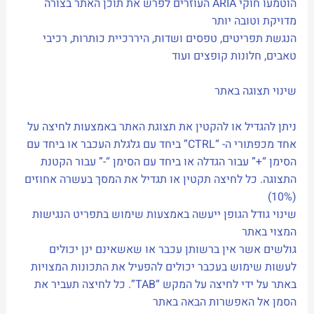
הוטמעו חוקי ARIA העוזרים לפרש את תוכן האתר בצורה
מדויקת וטובה יותר
הנגשת תפריטים, טפסים ושדות, היררכיית כותרות, רכיבי
טאבים, חלונות קופצים ועוד
שינוי תצוגה באתר
ניתן להגדיל או להקטין את תצוגת האתר באמצעות לחיצה על
אחד מכפתורי ה- “CTRL” ביחד עם גלגלת העכבר או ביחד עם
הסימן “+” עבור הגדלה או ביחד עם הסימן “-” עבור הקטנת
התצוגה. כל לחיצה תקטין או תגדיל את המסך בעשרה אחוזים
(10%)
שינוי גודל הגופן ייעשה באמצעות שימוש בתפריט הנגישות
המצוי באתר
גולשים אשר אין ברשותן עכבר או שאשאינם ינן יכולים
לעשות שימוש בעכבר יכולים להפעיל את התכונות המצויות
באתר על ידי לחיצה על המקש “TAB”. כל לחיצה תעביר את
הסמן אל האפשרות הבאה באתר